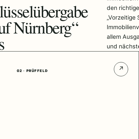
lüsselübergabe
den richtig
„Vorzeitige
uf Nürnberg“
Immobilienv
s
allem Ausg
und nächste
↗
02 · PRÜFFELD