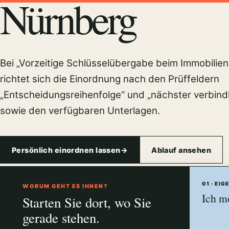
Nürnberg
Bei „Vorzeitige Schlüsselübergabe beim Immobilie
richtet sich die Einordnung nach den Prüffeldern
„Entscheidungsreihenfolge“ und „nächster verbindli
sowie den verfügbaren Unterlagen.
Persönlich einordnen lassen
→
Ablauf ansehen
01 · EI
Persönlich erreichbar.
WORUM GEHT ES IHNEN?
N
F
E
Regional zu Hause.
Ich m
Starten Sie dort, wo Sie
gerade stehen.