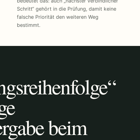
bedeutet das: auch „nächster verbindlicher
Schritt“ gehört in die Prüfung, damit keine
falsche Priorität den weiteren Weg
bestimmt.
ngsreihenfolge“
ge
ergabe beim