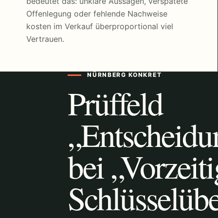
bedeutet das: unklare Aussagen, verspätete
Offenlegung oder fehlende Nachweise
kosten im Verkauf überproportional viel
Vertrauen.
NÜRNBERG KONKRET
Prüffeld
„Entscheidu
bei „Vorzeiti
Schlüsselüb