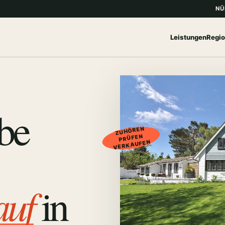
NÜ
Leistungen
Regi
be
ZUHÖREN
PRÜFEN
VERKAUFEN
auf
in