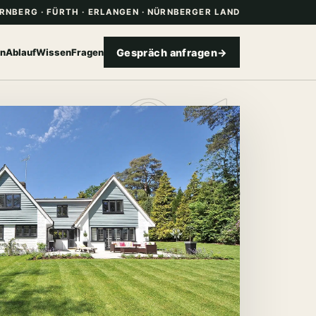
RNBERG · FÜRTH · ERLANGEN · NÜRNBERGER LAND
01
on
Ablauf
Wissen
Fragen
Gespräch anfragen
→