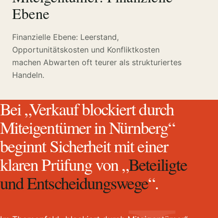
Ebene
Finanzielle Ebene: Leerstand,
Opportunitätskosten und Konfliktkosten
machen Abwarten oft teurer als strukturiertes
Handeln.
Bei „Verkauf blockiert durch
Miteigentümer in Nürnberg“
beginnt Sicherheit mit einer
klaren Prüfung von „
Beteiligte
und Entscheidungswege
“.