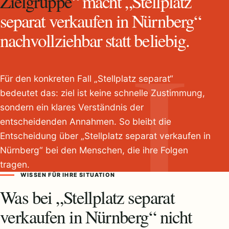
Zielgruppe
“ macht „Stellplatz
separat verkaufen in Nürnberg“
nachvollziehbar statt beliebig.
Für den konkreten Fall „Stellplatz separat“
bedeutet das: ziel ist keine schnelle Zustimmung,
sondern ein klares Verständnis der
entscheidenden Annahmen. So bleibt die
Entscheidung über „Stellplatz separat verkaufen in
Nürnberg“ bei den Menschen, die ihre Folgen
tragen.
WISSEN FÜR IHRE SITUATION
Was bei „Stellplatz separat
verkaufen in Nürnberg“ nicht