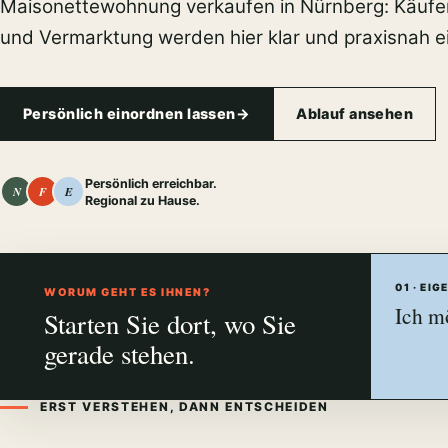
Maisonettewohnung verkaufen in Nürnberg: Käuferk
und Vermarktung werden hier klar und praxisnah e
Persönlich einordnen lassen
→
Ablauf ansehen
Persönlich erreichbar.
N
F
E
Regional zu Hause.
01 · EI
WORUM GEHT ES IHNEN?
Ich m
Starten Sie dort, wo Sie
gerade stehen.
ERST VERSTEHEN, DANN ENTSCHEIDEN