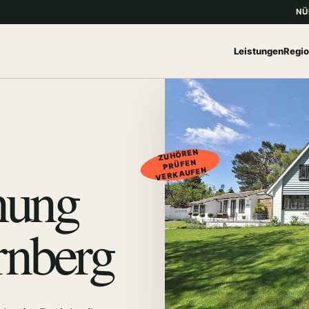
NÜ
Leistungen
Regi
ZUHÖREN
PRÜFEN
nung
VERKAUFEN
rnberg