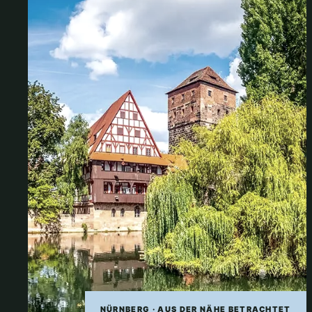
NÜRNBERG · AUS DER NÄHE BETRACHTET