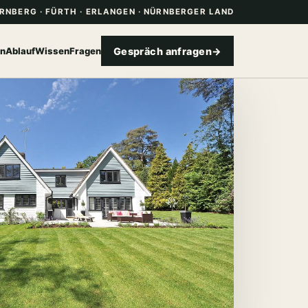
RNBERG · FÜRTH · ERLANGEN · NÜRNBERGER LAND
01
on
Ablauf
Wissen
Fragen
Gespräch anfragen
→