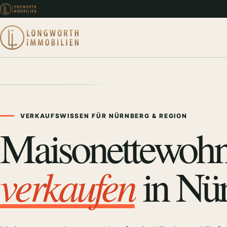
VERKAUFSWISSEN FÜR NÜRNBERG & REGION
Maisonettewoh
verkaufen
in Nü