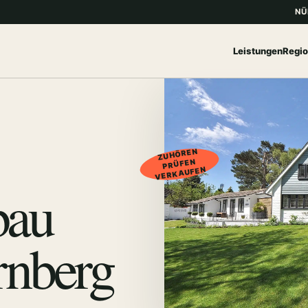
NÜ
Leistungen
Regi
ZUHÖREN
PRÜFEN
VERKAUFEN
bau
rnberg