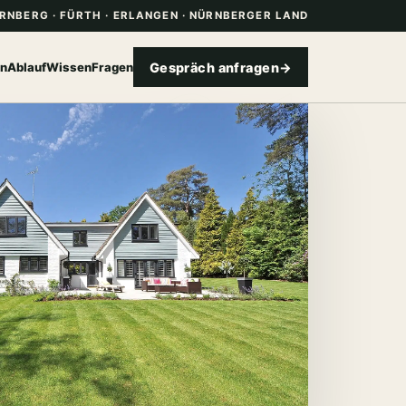
RNBERG · FÜRTH · ERLANGEN · NÜRNBERGER LAND
01
on
Ablauf
Wissen
Fragen
Gespräch anfragen
→