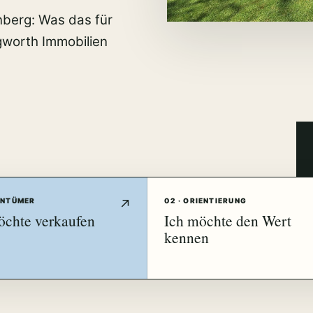
nberg: Was das für
gworth Immobilien
GENTÜMER
02 · ORIENTIERUNG
öchte verkaufen
Ich möchte den Wert
kennen