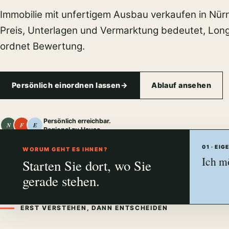
Immobilie mit unfertigem Ausbau verkaufen in Nür
Preis, Unterlagen und Vermarktung bedeutet, Lon
ordnet Bewertung.
Persönlich einordnen lassen
→
Ablauf ansehen
Persönlich erreichbar.
N
F
E
Regional zu Hause.
01 · EI
WORUM GEHT ES IHNEN?
Ich m
Starten Sie dort, wo Sie
gerade stehen.
ERST VERSTEHEN, DANN ENTSCHEIDEN