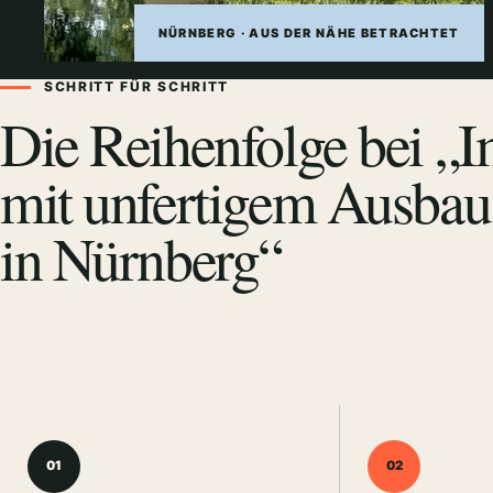
NÜRNBERG · AUS DER NÄHE BETRACHTET
SCHRITT FÜR SCHRITT
Die Reihenfolge bei „
mit unfertigem Ausbau
in Nürnberg“
01
02