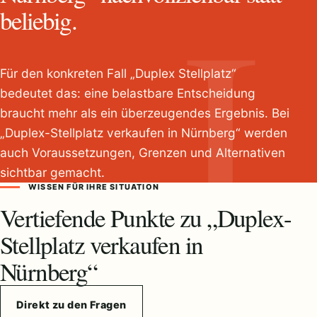
beliebig.
Für den konkreten Fall „Duplex Stellplatz“
bedeutet das: eine belastbare Entscheidung
braucht mehr als ein überzeugendes Ergebnis. Bei
„Duplex-Stellplatz verkaufen in Nürnberg“ werden
auch Voraussetzungen, Grenzen und Alternativen
sichtbar gemacht.
WISSEN FÜR IHRE SITUATION
Vertiefende Punkte zu „Duplex-
Stellplatz verkaufen in
Nürnberg“
Direkt zu den Fragen